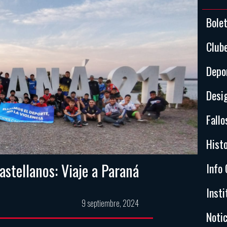
Bole
Club
Depo
Desi
Fallo
Histo
stellanos: Viaje a Paraná
Info 
Insti
9 septiembre, 2024
Notic