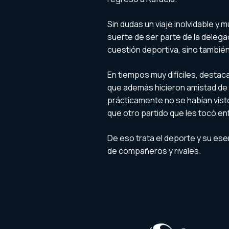
Sin dudas un viaje inolvidable y
suerte de ser parte de la delegac
cuestión deportiva, sino también 
En tiempos muy difíciles, desta
que además hicieron amistad de 
prácticamente no se habían vist
que otro partido que les tocó en
De eso trata el deporte y su esen
de compañeros y rivales.