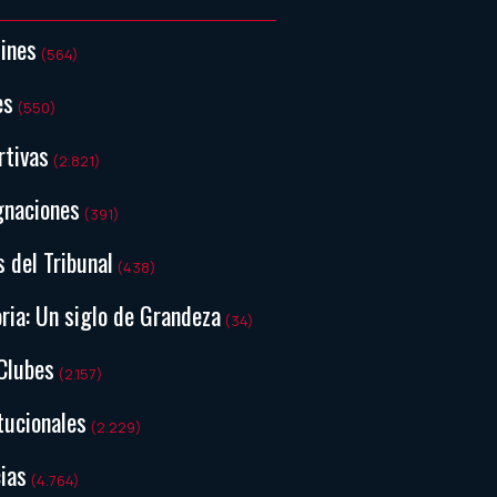
tines
(564)
es
(550)
rtivas
(2.821)
gnaciones
(391)
s del Tribunal
(438)
ria: Un siglo de Grandeza
(34)
Clubes
(2.157)
tucionales
(2.229)
ias
(4.764)