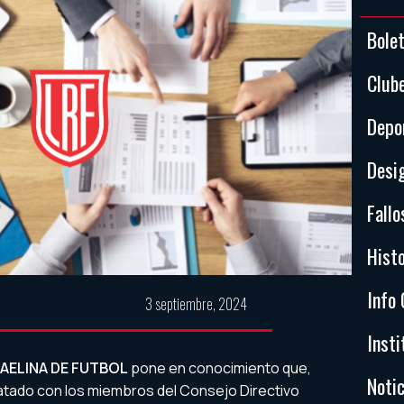
Bole
Club
Depo
Desi
Fallo
Histo
Info 
3 septiembre, 2024
Insti
FAELINA DE FUTBOL
pone en conocimiento que,
Notic
atado con los miembros del Consejo Directivo