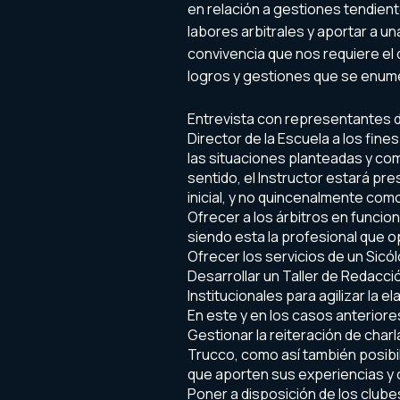
en relación a gestiones tendient
labores arbitrales y aportar a un
convivencia que nos requiere el
logros y gestiones que se enum
Entrevista con representantes de
Director de la Escuela a los fine
las situaciones planteadas y com
sentido, el Instructor estará p
inicial, y no quincenalmente com
Ofrecer a los árbitros en funcio
siendo esta la profesional que 
Ofrecer los servicios de un Sicó
Desarrollar un Taller de Redacc
Institucionales para agilizar la 
En este y en los casos anteriores
Gestionar la reiteración de charl
Trucco, como así también posibil
que aporten sus experiencias y
Poner a disposición de los clube