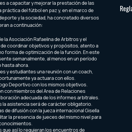
es a capacitar y mejorar la prestación de las
Regl
a práctica del fútbol en paz y, en el marco de
 deporte y la sociedad, ha concretado diversos
eran a continuación:
 la Asociación Rafaelina de Arbitros y el
s de coordinar objetivos y propósitos, atento a
o forma de optimización de la función. En este
resente semanalmente, al menos en un período
o hasta ahora.
nes y estudiantes una reunión con un coach,
oportunamente ya actuara con ellos.
logo Deportivo con los mismos objetivos.
ión con miembros del Area de Relaciones
elaboración adecuada de los informes arbitrales.
 la asistencia será de carácter obligatorio.
as de difusión con la jueza internacional Gisella
itar la presencia de jueces del mismo nivel para
 conocimientos.
s que así lo requieran los encuentros de