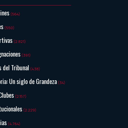
tines
(564)
es
(550)
rtivas
(2.821)
gnaciones
(391)
s del Tribunal
(438)
ria: Un siglo de Grandeza
(34)
Clubes
(2.157)
tucionales
(2.229)
ias
(4.764)