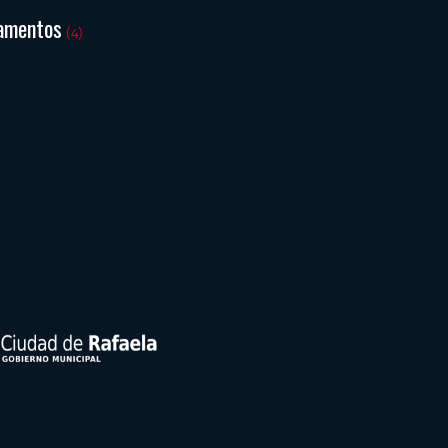
amentos
(4)