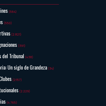
tines
(564)
es
(550)
rtivas
(2.821)
gnaciones
(391)
s del Tribunal
(438)
ria: Un siglo de Grandeza
(34)
Clubes
(2.157)
tucionales
(2.229)
ias
(4.765)