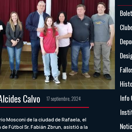
Bole
Club
Depo
Desi
Fallo
Histo
Alcides Calvo
Info 
17 septiembre, 2024
Insti
rrio Mosconi de la ciudad de Rafaela, el
Notic
 de Fútbol Sr. Fabián Zbrun, asistió a la