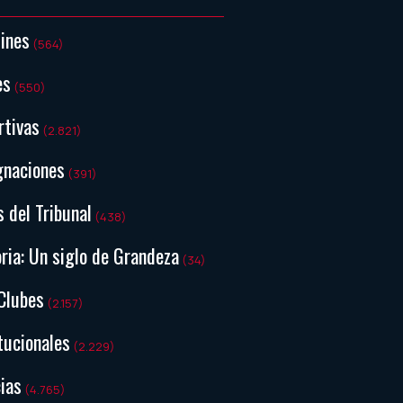
tines
(564)
es
(550)
rtivas
(2.821)
gnaciones
(391)
s del Tribunal
(438)
ria: Un siglo de Grandeza
(34)
Clubes
(2.157)
tucionales
(2.229)
ias
(4.765)