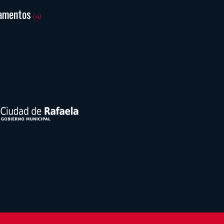
amentos
(4)