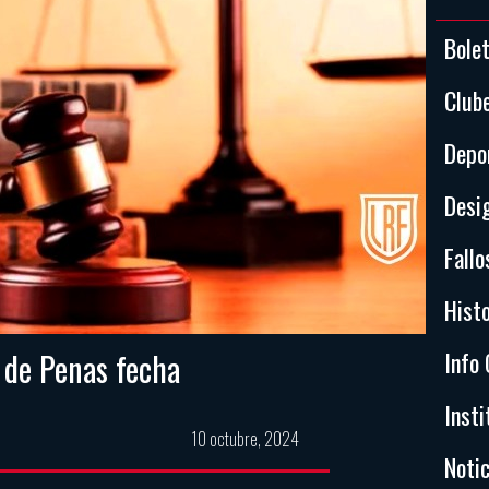
Bole
Club
Depo
Desi
Fallo
Histo
 de Penas fecha
Info 
Insti
10 octubre, 2024
Notic