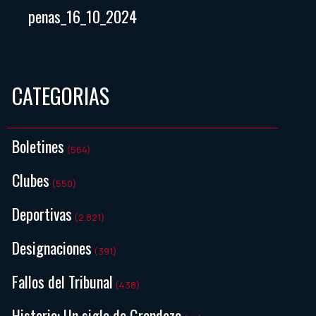
penas_16_10_2024
CATEGORIAS
Boletines
(564)
Clubes
(550)
Deportivas
(2.821)
Designaciones
(391)
Fallos del Tribunal
(438)
Historia: Un siglo de Grandeza