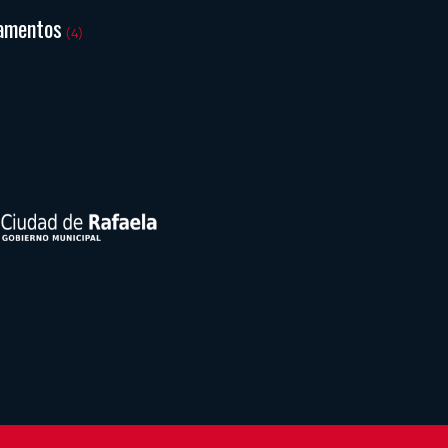
amentos
(4)