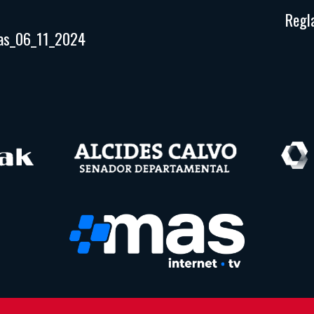
Regl
nas_06_11_2024