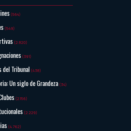
tines
(564)
es
(549)
rtivas
(2.820)
gnaciones
(391)
s del Tribunal
(438)
ria: Un siglo de Grandeza
(34)
Clubes
(2.156)
tucionales
(2.229)
ias
(4.762)