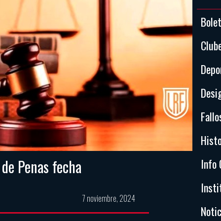
Bole
Club
Depo
Desi
Fallo
Histo
 de Penas fecha
Info 
Insti
7 noviembre, 2024
Notic