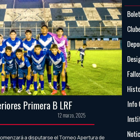
Bole
Club
Depo
Desi
Fallo
Histo
feriores Primera B LRF
Info 
12 marzo, 2025
Insti
Notic
comenzará a disputarse el Torneo Apertura de