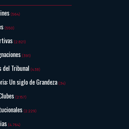
tines
(564)
es
(550)
rtivas
(2.821)
gnaciones
(391)
s del Tribunal
(438)
ria: Un siglo de Grandeza
(34)
Clubes
(2.157)
tucionales
(2.229)
ias
(4.764)