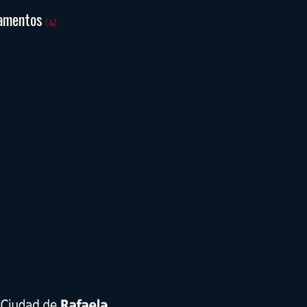
amentos
(4)