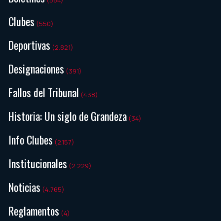
(564)
Clubes
(550)
Deportivas
(2.821)
Designaciones
(391)
Fallos del Tribunal
(438)
Historia: Un siglo de Grandeza
(34)
Info Clubes
(2.157)
Institucionales
(2.229)
Noticias
(4.765)
Reglamentos
(4)