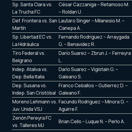
Sp. Santa Clara vs.
César Cazzaniga – Retamoso M.
La Trucha FC
– Roldan U.
Def. Frontera vs. San
Lautaro Singer – Milanesio M. –
Martín
Canepa A.
Sp. Libertad EC vs.
Fernando Rodriguez – Arraygada
La Hidráulica
G. – Benavidez R.
Tiro Federal vs.
Darío Suarez – Zbrun J. – Ferreyra
Belgrano
L.
Indep. Ataliva vs.
Darío Suarez – Vigistain G. –
Dep. Bella Italia
Galeano S.
Dep. Susana vs.
Franco Ceballos – Gutierrez D. –
Indep. San Cristóbal
Galeano F.
Moreno Lehmann vs.
Facundo Rodriguez – Minora G. –
Juv. Unida VSJ
Aguirre F.
Zenón Pereyra FC
Brian Celis – Luque N. – Perlo A.
vs. Talleres MJ