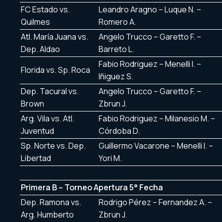
FC Estado vs.
Leandro Aragno – Luque N. –
Quilmes
Romero A.
Atl. María Juana vs.
Angelo Trucco – Garetto F. –
Dep. Aldao
Barreto L.
Fabio Rodriguez – Menelli I. –
Florida vs. Sp. Roca
Iñiguez S.
Dep. Tacural vs.
Angelo Trucco – Garetto F. –
Brown
Zbrun J.
Arg. Vila vs. Atl.
Fabio Rodriguez – Milanesio M. –
Juventud
Córdoba D.
Sp. Norte vs. Dep.
Guillermo Vacarone – Menelli I. –
Libertad
Yori M.
Primera B – Torneo Apertura 5° Fecha
Dep. Ramona vs.
Rodrigo Pérez – Fernandez A. –
Arg. Humberto
Zbrun J.