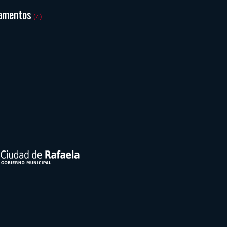
amentos
(4)