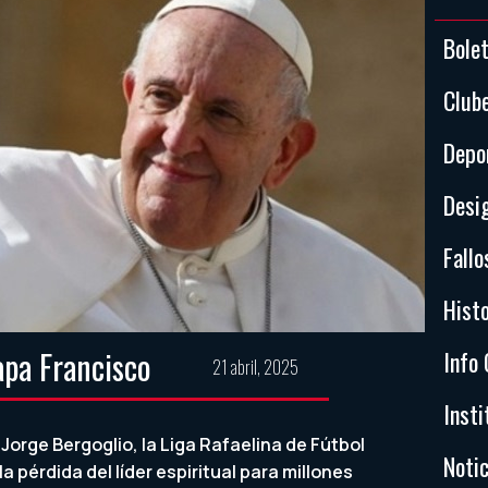
Bole
Club
Depo
Desi
Fallo
Histo
apa Francisco
Info 
21 abril, 2025
Insti
 Jorge Bergoglio, la Liga Rafaelina de Fútbol
Notic
a pérdida del líder espiritual para millones