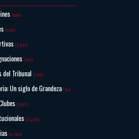
tines
(564)
es
(550)
rtivas
(2.821)
gnaciones
(391)
s del Tribunal
(438)
ria: Un siglo de Grandeza
(34)
Clubes
(2.157)
tucionales
(2.229)
ias
(4.764)