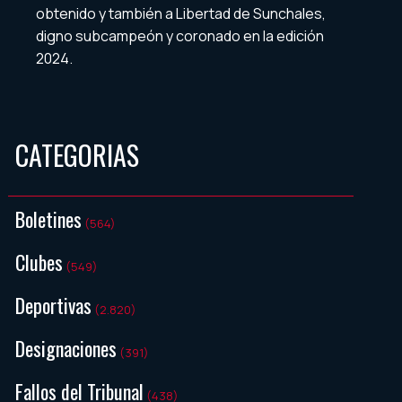
obtenido y también a Libertad de Sunchales,
digno subcampeón y coronado en la edición
2024.
CATEGORIAS
Boletines
(564)
Clubes
(549)
Deportivas
(2.820)
Designaciones
(391)
Fallos del Tribunal
(438)