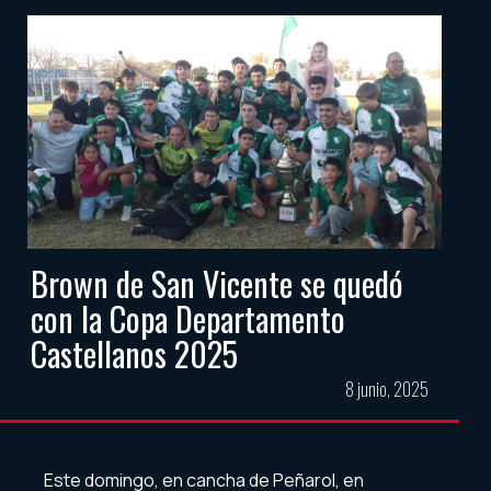
Brown de San Vicente se quedó
con la Copa Departamento
Castellanos 2025
8 junio, 2025
Este domingo, en cancha de Peñarol, en