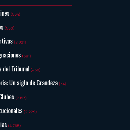
tines
(564)
es
(550)
rtivas
(2.821)
gnaciones
(391)
s del Tribunal
(438)
ria: Un siglo de Grandeza
(34)
Clubes
(2.157)
tucionales
(2.229)
ias
(4.765)