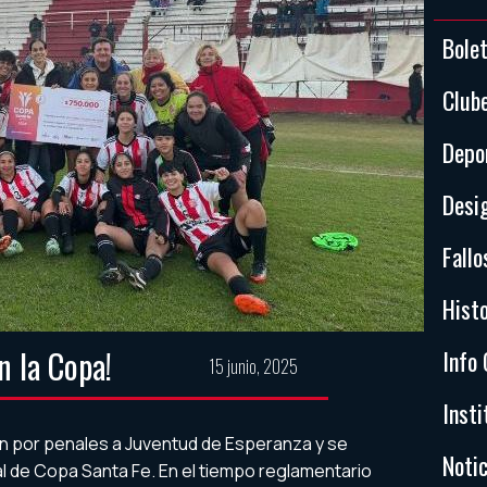
Bole
Club
Depo
Desi
Fallo
Histo
n la Copa!
Info 
15 junio, 2025
Insti
ron por penales a Juventud de Esperanza y se
Notic
nal de Copa Santa Fe. En el tiempo reglamentario