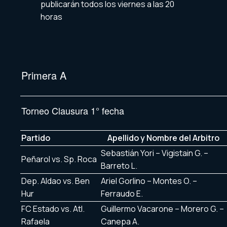
publicarán todos los viernes a las 20
horas
Primera A
Torneo Clausura 1° fecha
Partido
Apellido y Nombre del Arbitro
Sebastián Yori – Vigistain G. –
Peñarol vs. Sp. Roca
Barreto L.
Dep. Aldao vs. Ben
Ariel Gorlino – Montes O. –
Hur
Ferraudo E.
FC Estado vs. Atl.
Guillermo Vacarone – Morero G. –
Rafaela
Canepa A.