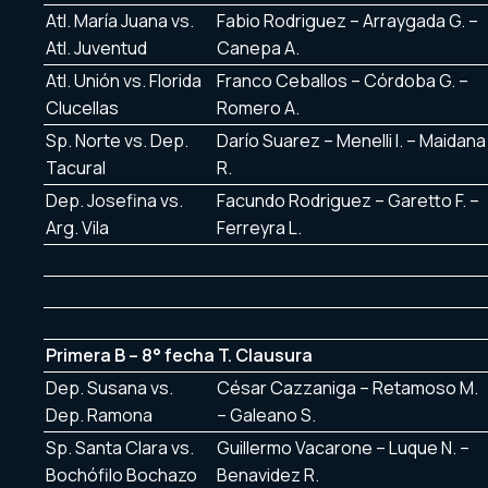
Atl. María Juana vs.
Fabio Rodriguez – Arraygada G. –
Atl. Juventud
Canepa A.
Atl. Unión vs. Florida
Franco Ceballos – Córdoba G. –
Clucellas
Romero A.
Sp. Norte vs. Dep.
Darío Suarez – Menelli I. – Maidana
Tacural
R.
Dep. Josefina vs.
Facundo Rodriguez – Garetto F. –
Arg. Vila
Ferreyra L.
Primera B – 8° fecha T. Clausura
Dep. Susana vs.
César Cazzaniga – Retamoso M.
Dep. Ramona
– Galeano S.
Sp. Santa Clara vs.
Guillermo Vacarone – Luque N. –
Bochófilo Bochazo
Benavidez R.