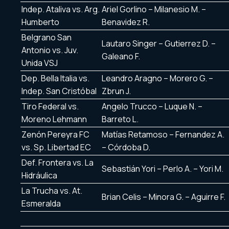
Indep. Ataliva vs. Arg.
Ariel Gorlino – Milanesio M. –
Humberto
Benavidez R.
Belgrano San
Lautaro Singer – Gutierrez D. –
Antonio vs. Juv.
Galeano F.
Unida VSJ
Dep. Bella Italia vs.
Leandro Aragno – Morero G. –
Indep. San Cristóbal
Zbrun J.
Tiro Federal vs.
Angelo Trucco – Luque N. –
Moreno Lehmann
Barreto L.
Zenón Pereyra FC
Matías Retamoso – Fernandez A.
vs. Sp. Libertad EC
– Córdoba D.
Def. Frontera vs. La
Sebastián Yori – Perlo A. – Yori M.
Hidráulica
La Trucha vs. At.
Brian Celis – Minora G. – Aguirre F.
Esmeralda