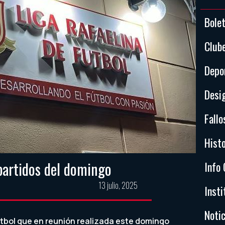
Bole
Club
Depo
Desi
Fallo
Histo
partidos del domingo
Info 
13 julio, 2025
Insti
Notic
útbol que en reunión realizada este domingo