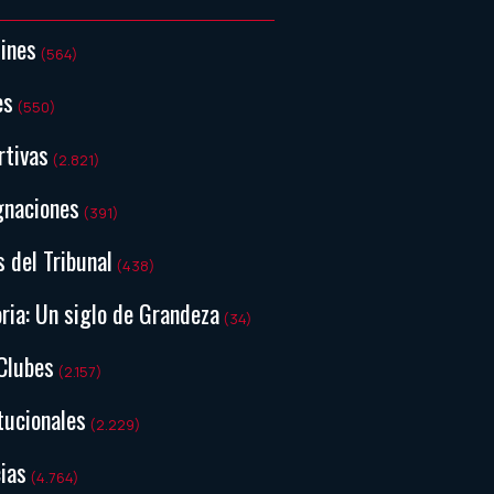
tines
(564)
es
(550)
rtivas
(2.821)
gnaciones
(391)
s del Tribunal
(438)
ria: Un siglo de Grandeza
(34)
Clubes
(2.157)
tucionales
(2.229)
ias
(4.764)