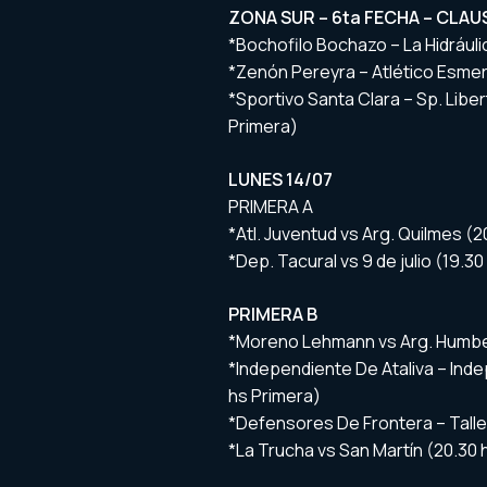
ZONA SUR – 6ta FECHA – CLA
*Bochofilo Bochazo – La Hidráuli
*Zenón Pereyra – Atlético Esmer
*Sportivo Santa Clara – Sp. Liber
Primera)
LUNES 14/07
PRIMERA A
*Atl. Juventud vs Arg. Quilmes (
*Dep. Tacural vs 9 de julio (19.3
PRIMERA B
*Moreno Lehmann vs Arg. Humber
*Independiente De Ataliva – Inde
hs Primera)
*Defensores De Frontera – Talle
*La Trucha vs San Martín (20.30 