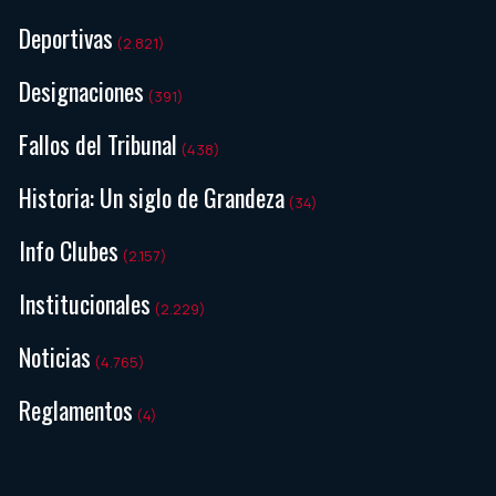
Deportivas
(2.821)
Designaciones
(391)
Fallos del Tribunal
(438)
Historia: Un siglo de Grandeza
(34)
Info Clubes
(2.157)
Institucionales
(2.229)
Noticias
(4.765)
Reglamentos
(4)