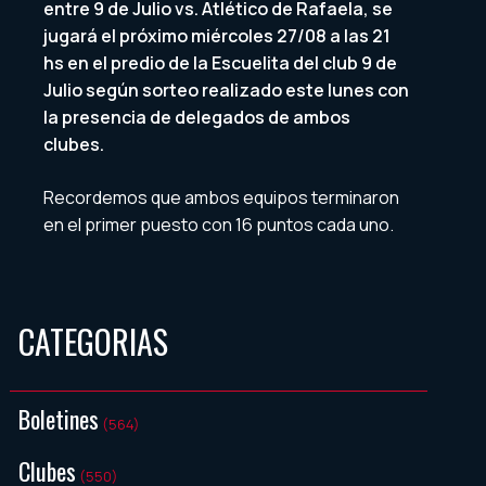
entre 9 de Julio vs. Atlético de Rafaela, se
jugará el próximo miércoles 27/08 a las 21
hs en el predio de la Escuelita del club 9 de
Julio según sorteo realizado este lunes con
la presencia de delegados de ambos
clubes.
Recordemos que ambos equipos terminaron
en el primer puesto con 16 puntos cada uno.
CATEGORIAS
Boletines
(564)
Clubes
(550)