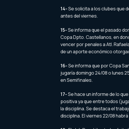
14-
Se solicita a los clubes que 
antes del viernes.
15-
Se informa que el pasado domi
Copa Dpto. Castellanos, en dond
vencer por penales a Atl. Rafael
de un aporte económico otorgad
16-
Se informa que por Copa Sant
jugaría domingo 24/08 o lunes 25/
en Semifinales.
17-
Se hace un informe de lo que f
positiva ya que entre todos (jug
la disciplina. Se destaca el traba
disciplina. El viernes 22/08 hab