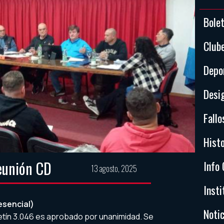
Bole
Club
Depo
Desi
Fallo
Histo
eunión CD
Info 
13 agosto, 2025
Insti
esencial)
Notic
etín 3.046 es aprobado por unanimidad. Se