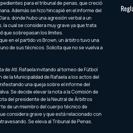
pedientes para el tribunal de penas, que creció
Regl
ana. Además se hizo hincapié en el informe del
Clara, donde hubo una agresión verbal a un
s, la cual se considera muy grave ya que trata
d que sobrepasan los límites.
que en el partido vs Brown, un árbitro tuvo una
no de sus técnicos. Solicita que no se vuelva a
de Atl. Rafaela invitando al torneo de Fútbol
ón de la Municipalidad de Rafaela a los actos del
nifestando una queja sobre el informe del
aliva. Se decide elevar la nota a la Comisión de
ota del presidente de la Neutral de Árbitros
rte de un miembro del cuerpo técnico de
 que considera grave y que está relacionado con
travesando. Se eleva al Tribunal de Penas.