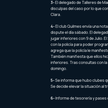
3-
El delegado de Talleres de Marí
disculpas del caso por lo que con
Clara.
4-
El club Quilmes envía una nota
dispute el día sábado. El deleg
jugar inferiores con 9 de Julio. 
con la policía para poder progra
agrega que la policía le manifest
También manifiesta que ellos hi
inferiores. Tras consultas con la
domingo.
5-
Se informa que hubo clubes qu
Se decide elevar la situación al t
6-
Informe de tesorería y pases 