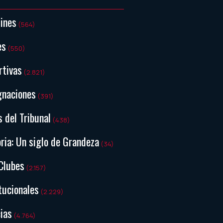
tines
(564)
es
(550)
rtivas
(2.821)
gnaciones
(391)
s del Tribunal
(438)
ria: Un siglo de Grandeza
(34)
Clubes
(2.157)
tucionales
(2.229)
ias
(4.764)