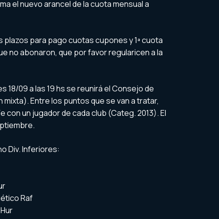
ma el nuevo arancel de la cuota mensual a
s plazos para pago cuotas cupones y 1ª cuota
 que no abonaron, que por favor regularicen a la
s 18/09 a las 19 hs se reunirá el Consejo de
n mixta). Entre los puntos que se van a tratar,
Fe con un jugador de cada club (Categ. 2013). El
eptiembre.
Div. Inferiores:
ur
lético Raf
 Hur