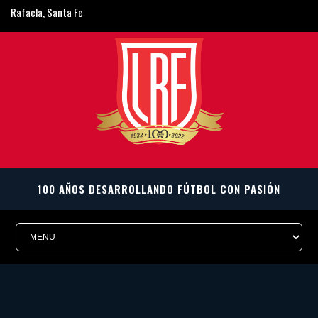
Rafaela, Santa Fe
ligarafaelina@gmail.com