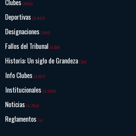
Clubes
(550)
Deportivas
(2.821)
Designaciones
(391)
Fallos del Tribunal
(438)
Historia: Un siglo de Grandeza
(34)
Info Clubes
(2.157)
Institucionales
(2.229)
Noticias
(4.764)
Reglamentos
(4)