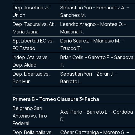
Dep. Josefina vs.
Sebastián Yori – Fernandez A. –
Unión
Sanchez M.
Dep. Tacural vs. Atl.
Leandro Aragno – Montes O. –
María Juana
Maidana R.
Sp. Libertad EC vs.
Darío Suarez – Milanesio M. –
FC Estado
Trucco T.
Indep. Ataliva vs.
Brian Celis – Garetto F. – Sandoval
Dep. Aldao
T.
Dep. Libertad vs.
Sebastián Yori – Zbrun J. –
Ben Hur
Barreto L.
Primera B – Torneo Clausura 3ª Fecha
Belgrano San
Axel Perlo – Barreto L. – Córdoba
Antonio vs. Tiro
D.
Federal
Dep. Bella Italia vs.
César Cazzaniga – Morero G. –