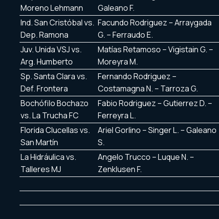
Moreno Lehmann
Galeano F.
Ind. San Cristóbal vs.
Facundo Rodriguez – Arraygada
Dep. Ramona
G. – Ferraudo E.
Juv. Unida VSJ vs.
Matías Retamoso – Vigistain G. –
Arg. Humberto
Moreyra M.
Sp. Santa Clara vs.
Fernando Rodriguez –
Def. Frontera
Costamagna N. – Tarroza G.
Bochófilo Bochazo
Fabio Rodriguez – Gutierrez D. –
vs. La Trucha FC
Ferreyra L.
Florida Clucellas vs.
Ariel Gorlino – Singer L. – Galeano
San Martín
S.
La Hidráulica vs.
Angelo Trucco – Luque N. –
Talleres MJ
Zenklusen F.