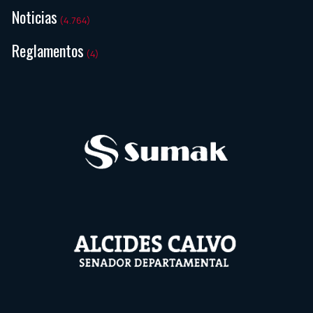
Noticias
(4.764)
Reglamentos
(4)