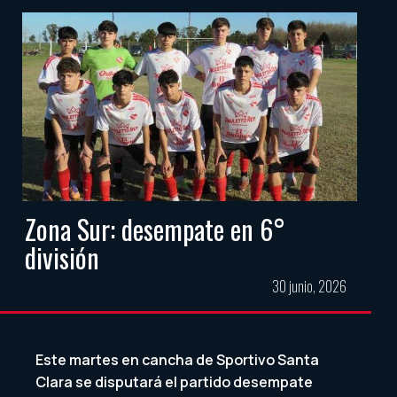
Zona Sur: desempate en 6°
división
30 junio, 2026
Este martes en cancha de Sportivo Santa
Clara se disputará el partido desempate