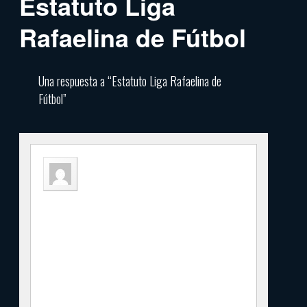
Estatuto Liga
Rafaelina de Fútbol
Una respuesta a “Estatuto Liga Rafaelina de
Fútbol”
nestor
5 mayo, 2020 a las 18:30
Solicito a modo de comparacion el
estatuto actual por el cual uds se
manejan., con los clubes.
Un saludo
Nestor Taborda